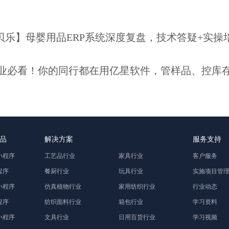
贝乐】母婴用品ERP系统深度复盘，技术答疑+实操
业必看！你的同行都在用亿星软件，管样品、控库
品
解决方案
服务支持
小程序
工艺品行业
家具行业
客户服务
程序
餐厨行业
玩具行业
实施项目管
小程序
仿真植物行业
家用纺织行业
行业动态
程序
纺织面料行业
箱包行业
学习资料
小程序
文具行业
日用百货行业
学习视频