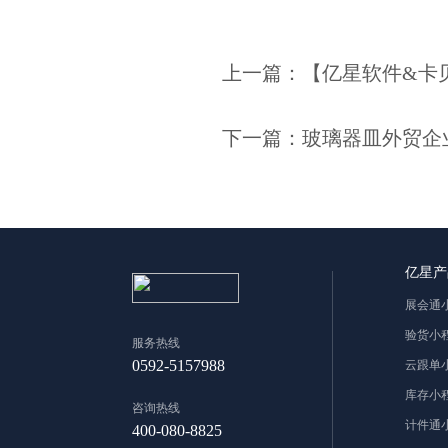
上一篇：【亿星软件&卡
下一篇：玻璃器皿外贸企
亿星产
展会通
验货小
服务热线
0592-5157988
云跟单
库存小
咨询热线
计件通
400-080-8825