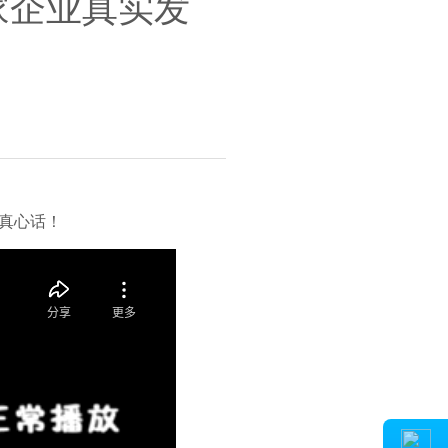
家企业真实发
务真心话！