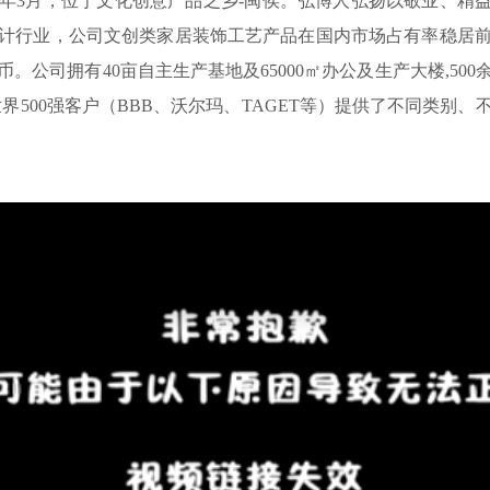
6年3月，位于文化创意产品之乡-闽侯。弘博人弘扬以敬业、精
计行业，公司文创类家居装饰工艺产品在国内市场占有率稳居
币。公司拥有40亩自主生产基地及65000㎡办公及生产大楼,50
界500强客户（BBB、沃尔玛、TAGET等）提供了不同类别